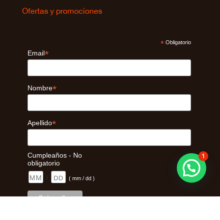
Ofertas y promociones
*
Obligatorio
*
Email
*
Nombre
*
Apellido
Cumpleaños - No
1
obligatorio
/
( mm / dd )