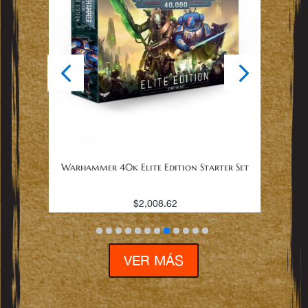
Warh
er Set
Warhammer 40k Elite Edition Starter Set
$
2,008.62
VER MÁS