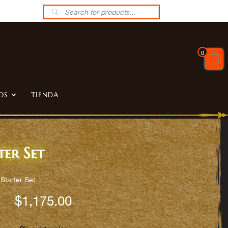
Búsqueda
de
productos
0
OS
TIENDA
er Set
Starter Set
$
1,175.00