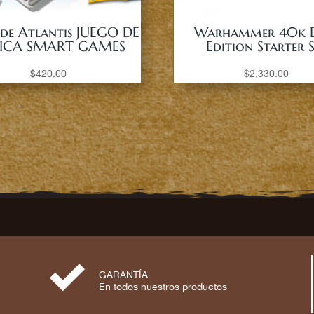
 de Atlantis JUEGO DE
Warhammer 40k E
ICA SMART GAMES
Edition Starter 
$
420.00
$
2,330.00
⋟
GARANTÍA
En todos nuestros productos