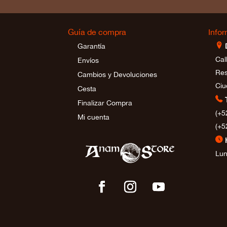
Guía de compra
Info
⊩
Garantía
Cal
Envíos
Res
Cambios y Devoluciones
Ciu
Cesta

Finalizar Compra
(+5
Mi cuenta
(+5
⊲
Lun