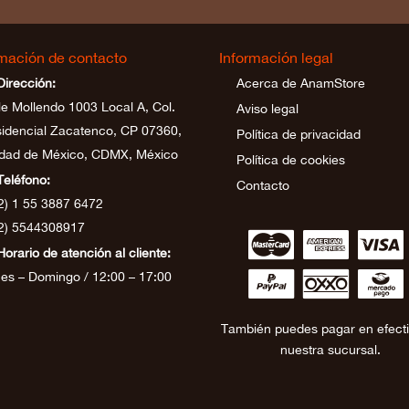
rmación de contacto
Información legal
Dirección:
Acerca de AnamStore
le Mollendo 1003 Local A, Col.
Aviso legal
idencial Zacatenco, CP 07360,
Política de privacidad
dad de México, CDMX, México
Política de cookies
Teléfono:
Contacto
2) 1 55 3887 6472
2) 5544308917
∹
∵
≂
Horario de atención al cliente:
∾
∼
∻
es – Domingo / 12:00 – 17:00
También puedes pagar en efect
nuestra sucursal.