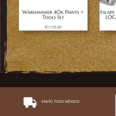
Warhammer 40k Paints +
Escape
Tools Set
LÓG
$
1,110.00
⋑
ENVÍO TODO MÉXICO