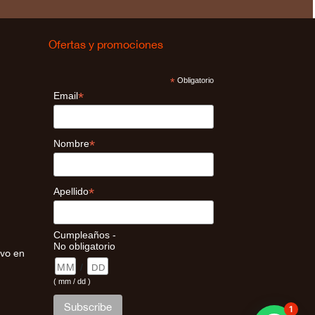
Ofertas y promociones
*
Obligatorio
*
Email
*
Nombre
*
Apellido
Cumpleaños -
No obligatorio
ivo en
/
( mm / dd )
1