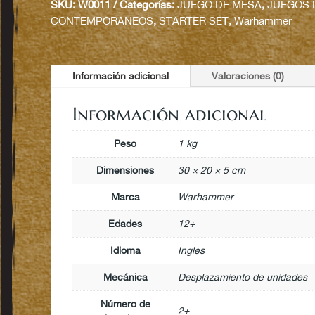
SKU:
W0011
Categorías:
JUEGO DE MESA
,
JUEGOS 
CONTEMPORANEOS
,
STARTER SET
,
Warhammer
Información adicional
Valoraciones (0)
Información adicional
Peso
1 kg
Dimensiones
30 × 20 × 5 cm
Marca
Warhammer
Edades
12+
Idioma
Ingles
Mecánica
Desplazamiento de unidades
Número de
2+