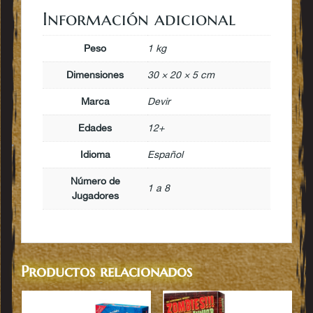
Información adicional
Peso
1 kg
Dimensiones
30 × 20 × 5 cm
Marca
Devir
Edades
12+
Idioma
Español
Número de
1 a 8
Jugadores
Productos relacionados