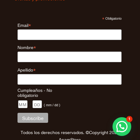
*
Obligatorio
*
Email
*
Nombre
*
Apellido
Cumpleaños - No
obligatorio
/
( mm / dd )
1
Todos los derechos reservados. ©Copyright 2026
AnamStore