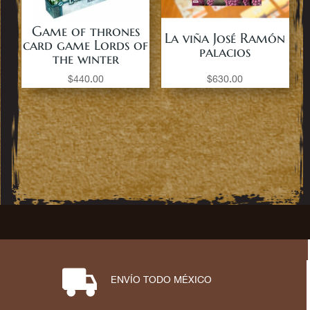
Game of thrones
La viña José Ramón
card game Lords of
palacios
the winter
$
440.00
$
630.00
⋑
ENVÍO TODO MÉXICO