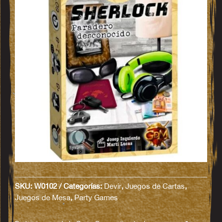
SKU:
W0102
Categorías:
Devir
,
Juegos de Cartas
,
Juegos de Mesa
,
Party Games