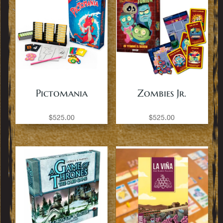
Pictomania
Zombies Jr.
$
525.00
$
525.00