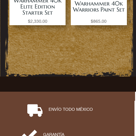
Warhammer 40k
Warhammer 40k
Elite Edition
Warriors Paint Set
Starter Set
$
2,330.00
$
865.00
⋑
ENVÍO TODO MÉXICO
⋟
GARANTÍA