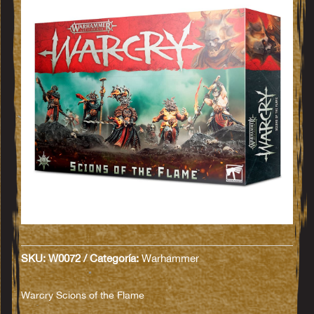
SKU:
W0072
Categoría:
Warhammer
Warcry Scions of the Flame