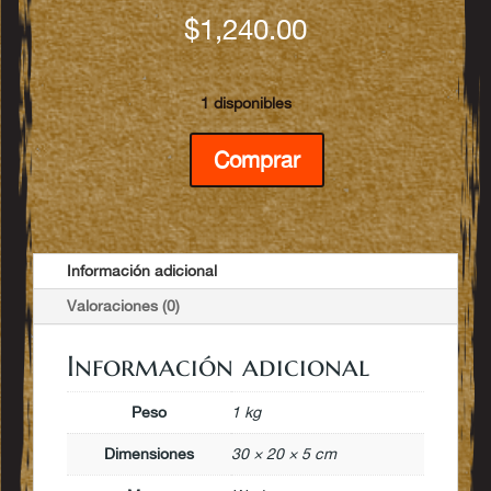
$
1,240.00
1 disponibles
Warcry
Comprar
Scions
of
the
Flame
cantidad
Información adicional
Valoraciones (0)
Información adicional
Peso
1 kg
Dimensiones
30 × 20 × 5 cm