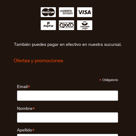
∹
∵
≂
∾
∼
∻
También puedes pagar en efectivo en nuestra sucursal.
Ofertas y promociones
*
Obligatorio
*
Email
*
Nombre
*
Apellido