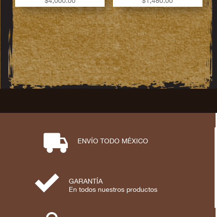
$
4,000.00
$
1,480.00
⋑
ENVÍO TODO MÉXICO
⋟
GARANTÍA
En todos nuestros productos