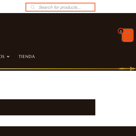
Búsqueda
de
productos
0
OS
TIENDA