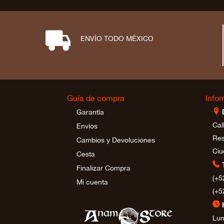
⋑
ENVÍO TODO MÉXICO
Guía de compra
Info
⊩
Garantía
Cal
Envíos
Res
Cambios y Devoluciones
Ciu
Cesta

Finalizar Compra
(+5
Mi cuenta
(+5
⊲
Lun