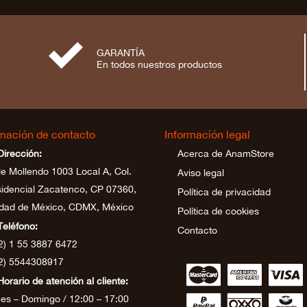
⋟
GARANTÍA
En todos nuestros productos
rmación de contacto
Información legal
Dirección:
Acerca de AnamStore
le Mollendo 1003 Local A, Col.
Aviso legal
idencial Zacatenco, CP 07360,
Política de privacidad
dad de México, CDMX, México
Política de cookies
Teléfono:
Contacto
2) 1 55 3887 6472
2) 5544308917
∹
∵
≂
Horario de atención al cliente:
∾
∼
∻
es – Domingo / 12:00 – 17:00