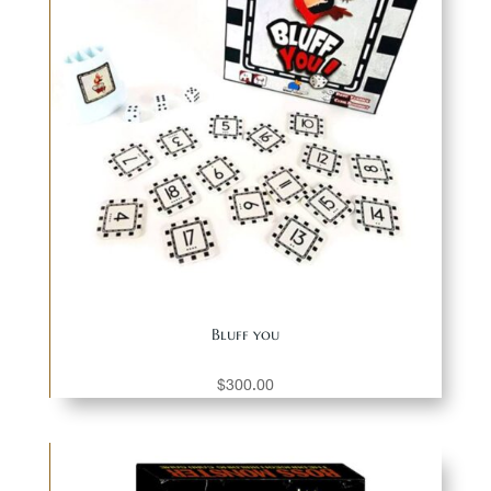
Bluff you
$
300.00