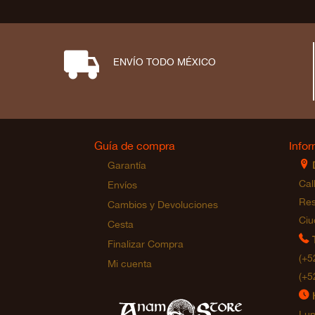
⋑
ENVÍO TODO MÉXICO
Guía de compra
Info
⊩
Garantía
Cal
Envíos
Res
Cambios y Devoluciones
Ciu
Cesta

Finalizar Compra
(+5
Mi cuenta
(+5
⊲
Lun