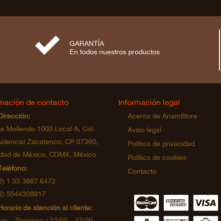
⋟
GARANTÍA
En todos nuestros productos
rmación de contacto
Información legal
Dirección:
Acerca de AnamStore
le Mollendo 1003 Local A, Col.
Aviso legal
idencial Zacatenco, CP 07360,
Política de privacidad
dad de México, CDMX, México
Política de cookies
Teléfono:
Contacto
2) 1 55 3887 6472
2) 5544308917
∹
∵
≂
Horario de atención al cliente:
es – Domingo / 12:00 – 17:00