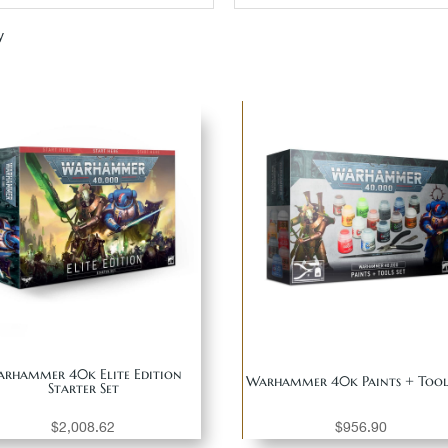
y
rhammer 40k Elite Edition
Warhammer 40k Paints + Tools
Starter Set
$
2,008.62
$
956.90