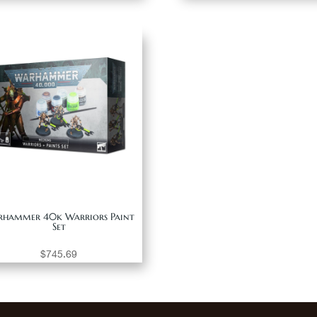
hammer 40k Warriors Paint
Set
$
745.69