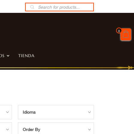
Búsqueda
de
productos
0
OS
TIENDA
Idioma
Order By