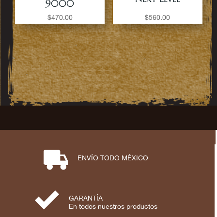
9000
$
470.00
$
560.00
⋑
ENVÍO TODO MÉXICO
⋟
GARANTÍA
En todos nuestros productos