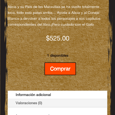
Alicia y su País de las Maravillas se ha vuelto totalmente
loco, todo está patas arriba… Ayuda a Alicia y al Conejo
Blanco a devolver a todos los personajes a sus capítulos
correspondientes del libro.¡Pero cuidado con el Gato
$
525.00
1 disponibles
Alicia
Comprar
en
el
pais
de
las
Información adicional
maravillas
Valoraciones (0)
cantidad