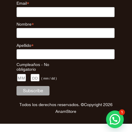
*
Email
*
Nombre
*
Apellido
Cumpleaños - No
obligatorio
/
( mm / dd )
Todos los derechos reservados. ©Copyright 2026
AnamStore
1